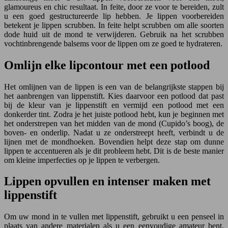
glamoureus en chic resultaat. In feite, door ze voor te bereiden, zult
u een goed gestructureerde lip hebben. Je lippen voorbereiden
betekent je lippen scrubben. In feite helpt scrubben om alle soorten
dode huid uit de mond te verwijderen. Gebruik na het scrubben
vochtinbrengende balsems voor de lippen om ze goed te hydrateren.
Omlijn elke lipcontour met een potlood
Het omlijnen van de lippen is een van de belangrijkste stappen bij
het aanbrengen van lippenstift. Kies daarvoor een potlood dat past
bij de kleur van je lippenstift en vermijd een potlood met een
donkerder tint. Zodra je het juiste potlood hebt, kun je beginnen met
het onderstrepen van het midden van de mond (Cupido’s boog), de
boven- en onderlip. Nadat u ze onderstreept heeft, verbindt u de
lijnen met de mondhoeken. Bovendien helpt deze stap om dunne
lippen te accentueren als je dit probleem hebt. Dit is de beste manier
om kleine imperfecties op je lippen te verbergen.
Lippen opvullen en intenser maken met
lippenstift
Om uw mond in te vullen met lippenstift, gebruikt u een penseel in
plaats van andere materialen als u een eenvoudige amateur bent,