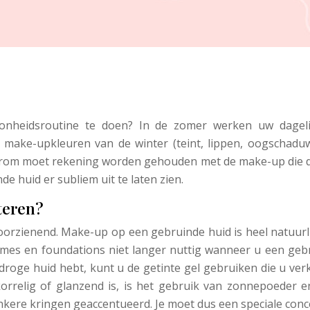
onheidsroutine te doen? In de zomer werken uw dageli
 make-upkleuren van de winter (teint, lippen, oogschadu
rom moet rekening worden gehouden met de make-up die de
e huid er subliem uit te laten zien.
teren?
voorzienend. Make-up op een gebruinde huid is heel natuurli
crèmes en foundations niet langer nuttig wanneer u een geb
 droge huid hebt, kunt u de getinte gel gebruiken die u ver
orrelig of glanzend is, is het gebruik van zonnepoeder en
kere kringen geaccentueerd. Je moet dus een speciale conc