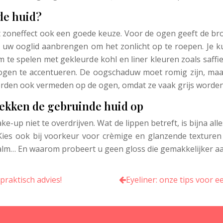
de huid?
 zoneffect ook een goede keuze. Voor de ogen geeft de br
 uw ooglid aanbrengen om het zonlicht op te roepen. Je k
m te spelen met gekleurde kohl en liner kleuren zoals saffi
n te accentueren. De oogschaduw moet romig zijn, maar n
worden ook vermeden op de ogen, omdat ze vaak grijs worde
wekken de gebruinde huid op
p niet te overdrijven. Wat de lippen betreft, is bijna alles
 Kies ook bij voorkeur voor crèmige en glanzende texturen
lm… En waarom probeert u geen gloss die gemakkelijker aan
praktisch advies!
Eyeliner: onze tips voor e